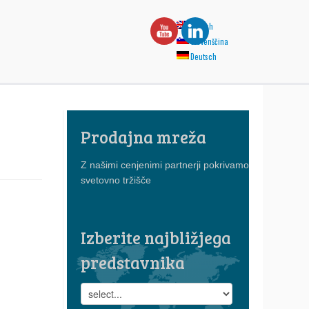
English
Slovenščina
Deutsch
Prodajna mreža
Z našimi cenjenimi partnerji pokrivamo
svetovno tržišče
Izberite najbližjega
predstavnika