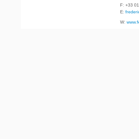
F: +33 01
E:
freder
W:
www.f