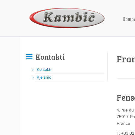
Domo
Kontakti
Fran
Kontakti
Kje smo
Fens
4, rue du
75017 Pa
France
T: +33 01