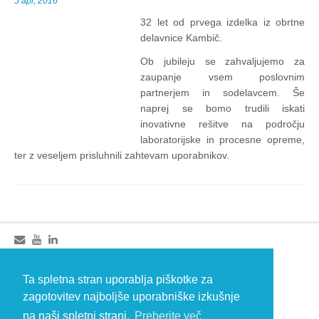
5 apr, 2016
32 let od prvega izdelka iz obrtne
delavnice Kambič.
Ob jubileju se zahvaljujemo za
zaupanje vsem poslovnim
partnerjem in sodelavcem. Še
naprej se bomo trudili iskati
inovativne rešitve na področju
laboratorijske in procesne opreme,
ter z veseljem prisluhnili zahtevam uporabnikov.
© 2026 Kambič d.o.o., Metliška cesta 16, 8333 Semič, Slovenia, Eu
HEADQUARTERS: T: +386 (0)7 35 65 220, F: +386 (0)7 35 65 232, E:
Ta spletna stran uporablja piškotke za
info@kambic.com
zagotovitev najboljše uporabniške izkušnje
-
Zasebnost in piškotki
na naši spletni strani.
Preberite več