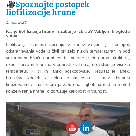
Spoznajte postopek
liofilizacije hrane
17 apr, 2026
Kaj je liofilizacija hrane in zakaj jo izbrati? Vabljeni k ogledu
videa.
Liofilizacija oziroma sušenje z zamrzovanjem je postopek
odstranjevanja vode iz živil pri zelo nizkih temperaturah in pod
vakuumom. Ključna prednost te metode je, da ohrani strukturo,
okus, barvo in hranilne vrednosti živila, saj ne vključuje visokih
temperatur, ki bi jih lahko poškodovale. Rezultat je lahek,
hrustljav izdelek z dolgo obstojnostjo – brez dodanih
konzervansov. Liofilizacija je zato ena najbolj naprednih metod
konzerviranja hrane, ki združuje kakovost in trajnost.