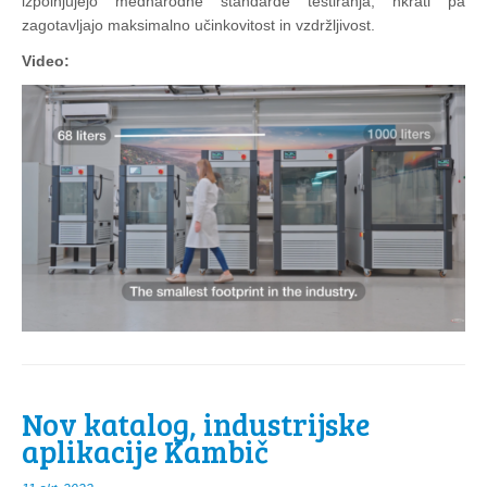
izpolnjujejo mednarodne standarde testiranja, hkrati pa
zagotavljajo maksimalno učinkovitost in vzdržljivost.
Video:
Nov katalog, industrijske
aplikacije Kambič