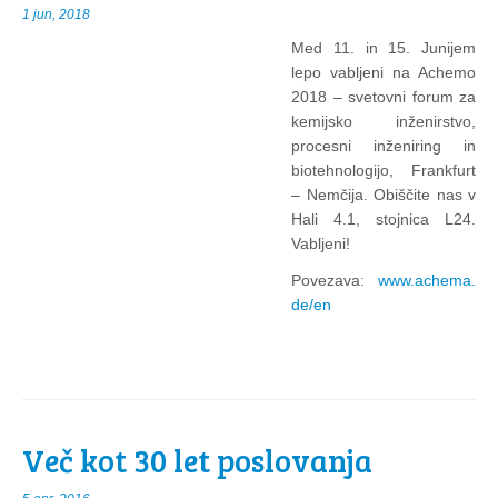
1 jun, 2018
Med 11. in 15. Junijem
lepo vabljeni na Achemo
2018 – svetovni forum za
kemijsko inženirstvo,
procesni inženiring in
biotehnologijo, Frankfurt
– Nemčija. Obiščite nas v
Hali 4.1, stojnica L24.
Vabljeni!
Povezava:
www.achema.
de/en
Več kot 30 let poslovanja