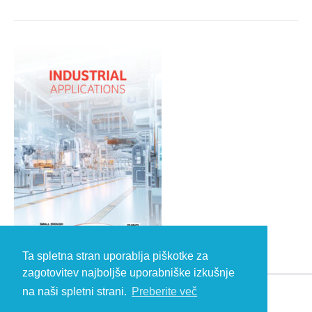
Ta spletna stran uporablja piškotke za
zagotovitev najboljše uporabniške izkušnje
na naši spletni strani.
Preberite več
© 2026 Kambič d.o.o., Metliška cesta 16, 8333 Semič, Slovenia, Eu