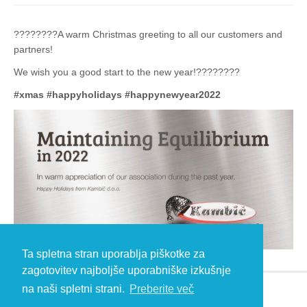
????????A warm Christmas greeting to all our customers and
partners!
We wish you a good start to the new year!????????
#xmas
#happyholidays
#happynewyear2022
Ta spletna stran uporablja piškotke za
zagotovitev najboljše uporabniške izkušnje
na naši spletni strani.
Preberite več