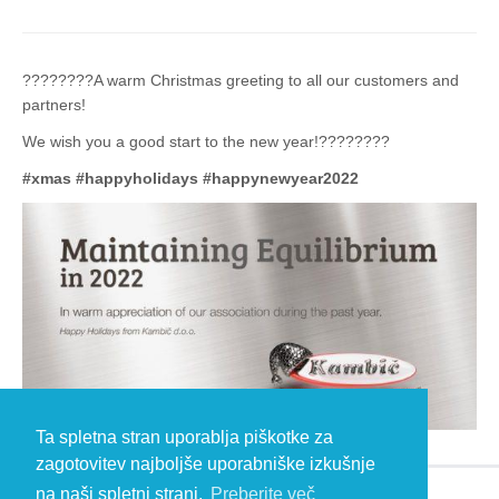
????????A warm Christmas greeting to all our customers and
partners!
We wish you a good start to the new year!????????
#xmas
#happyholidays
#happynewyear2022
Ta spletna stran uporablja piškotke za
zagotovitev najboljše uporabniške izkušnje
na naši spletni strani.
Preberite več