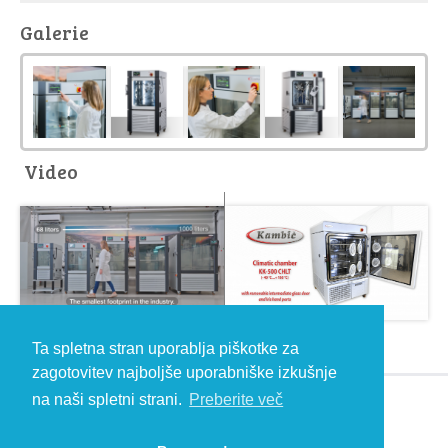
Galerie
Video
Ta spletna stran uporablja piškotke za
zagotovitev najboljše uporabniške izkušnje
na naši spletni strani.
Preberite več
© 2026 Kambič d.o.o., Metliška cesta 16, 8333 Semič, Slovenia, Eu