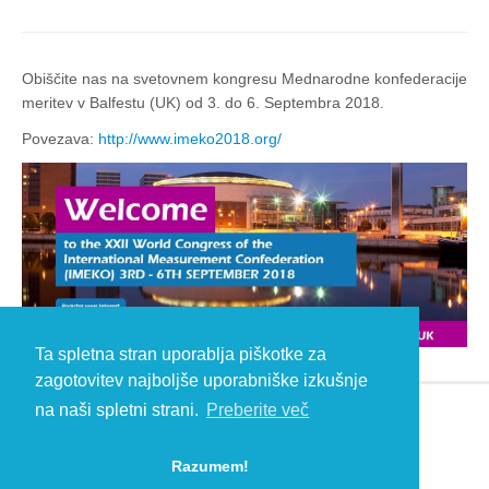
Obiščite nas na svetovnem kongresu Mednarodne konfederacije
meritev v Balfestu (UK) od 3. do 6. Septembra 2018.
Povezava:
http://www.imeko2018.org/
Ta spletna stran uporablja piškotke za
zagotovitev najboljše uporabniške izkušnje
na naši spletni strani.
Preberite več
© 2026 Kambič d.o.o., Metliška cesta 16, 8333 Semič, Slovenia, Eu
Razumem!
HEADQUARTERS: T: +386 (0)7 35 65 220, F: +386 (0)7 35 65 232, E:
info@kambic.com