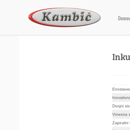
Domo
Inku
Enostaven
Inovativn
Dvojni si
Vmesna s
Zapiralni