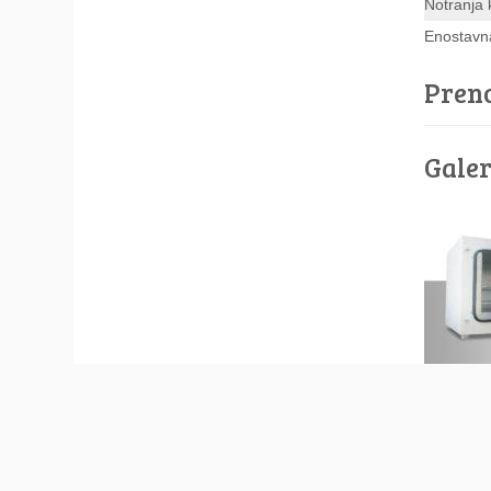
Notranja 
Enostavna
Preno
Galer