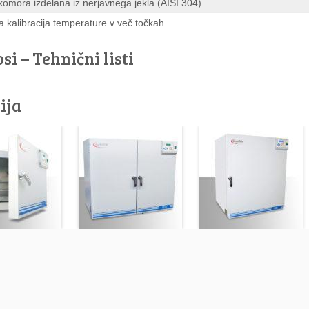
komora izdelana iz nerjavnega jekla (AISI 304)
 kalibracija temperature v več točkah
si – Tehnični listi
ija