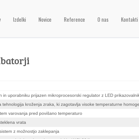
v
Izdelki
Novice
Reference
O nas
Kontakti
batorji
 in uporabniku prijazen mikroprocesorski regulator z LED prikazovaln
a tehnologija kroženja zraka, ki zagotavlja visoke temperaturne homogen
stem varovanja pred povišano temperaturo
teklena vrata
 sistem z možnostjo zaklepanja