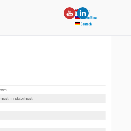
English
Slovenščina
Deutsch
ikom
osti in stabilnosti