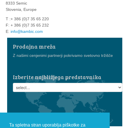
8333 Semic
Slovenia, Europe
T :+ 386 (0)7 35 65 220
F: + 386 (0)7 35 65 232
E:
info@kambic.com
Prodajna mreža
Z našimi cenjenimi partnerji pokrivamo svetovno tržišče
Izberite najbližjega predstavnika
Ta spletna stran uporablja piškotke za