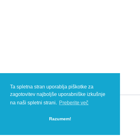
Ta spletna stran uporablja piškotke za
zagotovitev najboljše uporabniške izkušnje
na naši spletni strani.
Preberite več
© 2026 Kambič d.o.o., Metliška cesta 16, 8333 Semič, Slovenia, Eu
HEADQUARTERS: T: +386 (0)7 35 65 220, F: +386 (0)7 35 65 232, E:
Razumem!
info@kambic.com
-
Zasebnost in piškotki