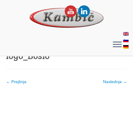
logo_Bosio
← Prejšnja
Naslednja →