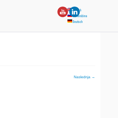
English
Slovenščina
Deutsch
Naslednja →