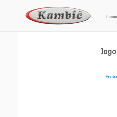
Domo
logo
← Prejšn