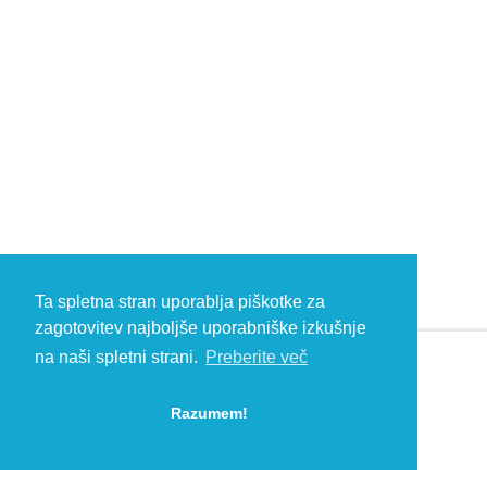
Ta spletna stran uporablja piškotke za
zagotovitev najboljše uporabniške izkušnje
na naši spletni strani.
Preberite več
© 2026 Kambič d.o.o., Metliška cesta 16, 8333 Semič, Slovenia, Eu
HEADQUARTERS: T: +386 (0)7 35 65 220, F: +386 (0)7 35 65 232, E:
Razumem!
info@kambic.com
-
Zasebnost in piškotki