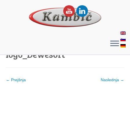
logo_Dewesoft
← Prejšnja
Naslednja →