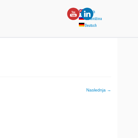
English
Slovenščina
Deutsch
Naslednja →