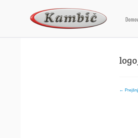
Domo
logo
← Prejšn