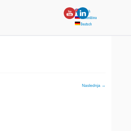
English
Slovenščina
Deutsch
Naslednja →