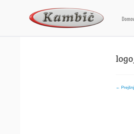
Domo
logo
← Prejšn