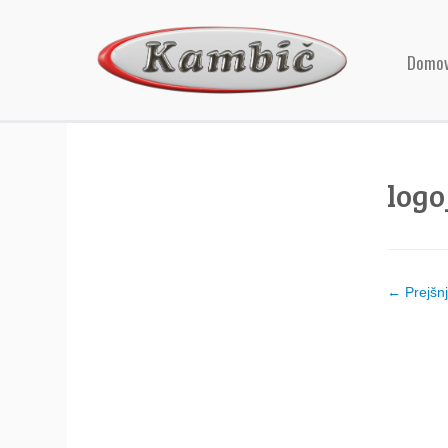
Domo
logo
← Prejšn