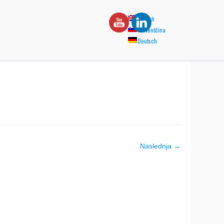
English
Slovenščina
Deutsch
Naslednja →