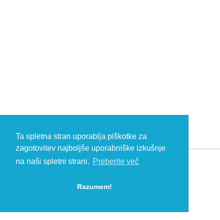
Ta spletna stran uporablja piškotke za
zagotovitev najboljše uporabniške izkušnje
na naši spletni strani.
Preberite več
© 2026 Kambič d.o.o., Metliška cesta 16, 8333 Semič, Slovenia, Eu
HEADQUARTERS: T: +386 (0)7 35 65 220, F: +386 (0)7 35 65 232, E:
Razumem!
info@kambic.com
-
Zasebnost in piškotki