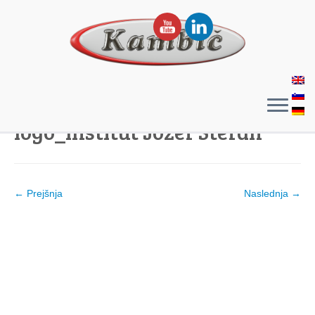
logo_Institut Jozef Stefan
← Prejšnja
Naslednja →