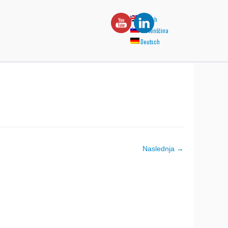
English
Slovenščina
Deutsch
Naslednja →