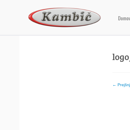
Domo
log
← Prejšn