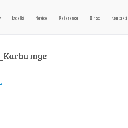
v
Izdelki
Novice
Reference
O nas
Kontakti
o_Karba mge
ja