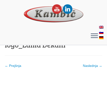
logo_Lama Dekani
← Prejšnja
Naslednja →