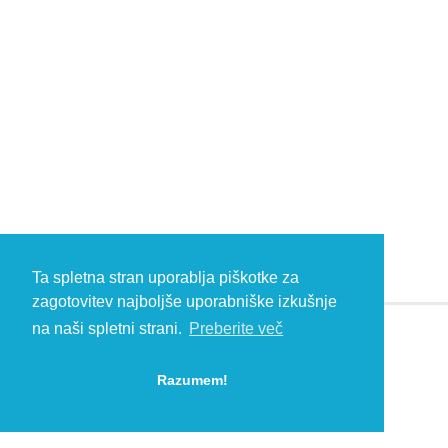
Ta spletna stran uporablja piškotke za
zagotovitev najboljše uporabniške izkušnje
na naši spletni strani.
Preberite več
© 2026 Kambič d.o.o., Metliška cesta 16, 8333 Semič, Slovenia, Eu
HEADQUARTERS: T: +386 (0)7 35 65 220, F: +386 (0)7 35 65 232, E:
Razumem!
info@kambic.com
-
Zasebnost in piškotki