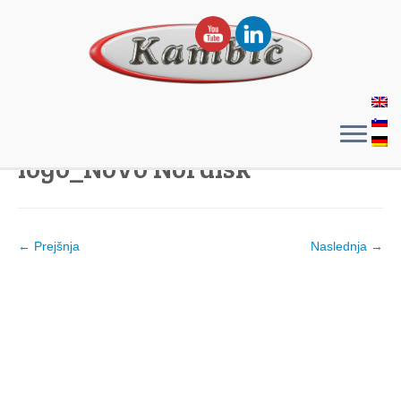
logo_Novo Nordisk
← Prejšnja
Naslednja →