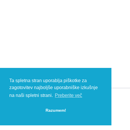
Ta spletna stran uporablja piškotke za
zagotovitev najboljše uporabniške izkušnje
na naši spletni strani.
Preberite več
© 2026 Kambič d.o.o., Metliška cesta 16, 8333 Semič, Slovenia, Eu
HEADQUARTERS: T: +386 (0)7 35 65 220, F: +386 (0)7 35 65 232, E:
Razumem!
info@kambic.com
-
Zasebnost in piškotki