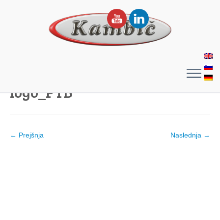
logo_PTB
← Prejšnja
Naslednja →