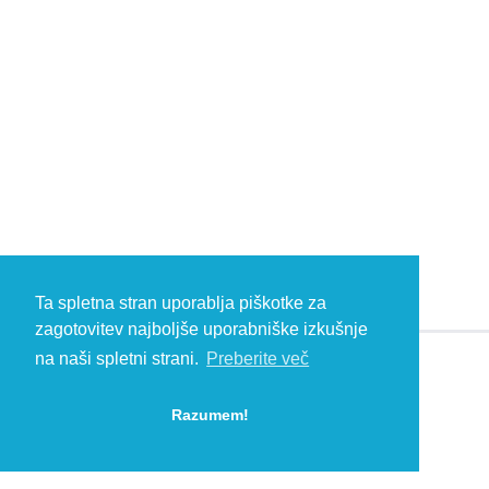
Ta spletna stran uporablja piškotke za
zagotovitev najboljše uporabniške izkušnje
na naši spletni strani.
Preberite več
© 2026 Kambič d.o.o., Metliška cesta 16, 8333 Semič, Slovenia, Eu
HEADQUARTERS: T: +386 (0)7 35 65 220, F: +386 (0)7 35 65 232, E:
Razumem!
info@kambic.com
-
Zasebnost in piškotki