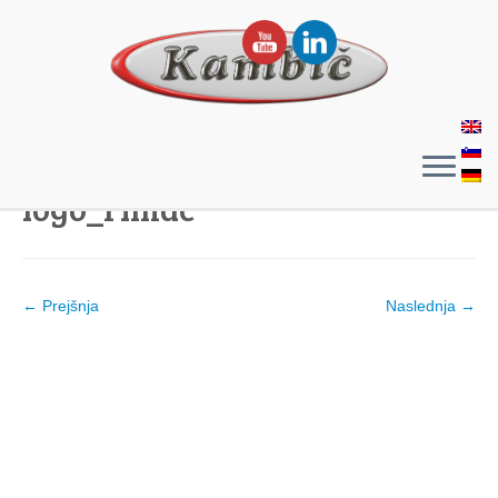
logo_rimac
← Prejšnja
Naslednja →