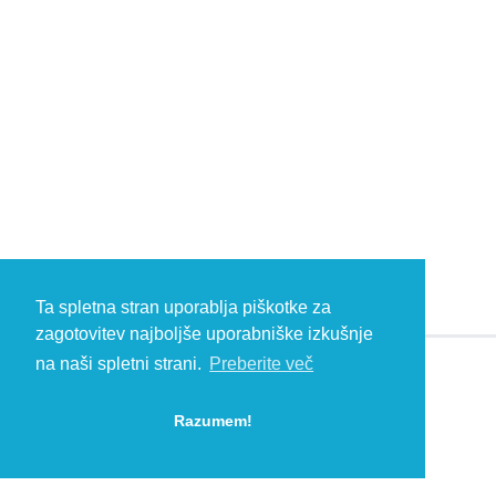
Ta spletna stran uporablja piškotke za
zagotovitev najboljše uporabniške izkušnje
na naši spletni strani.
Preberite več
© 2026 Kambič d.o.o., Metliška cesta 16, 8333 Semič, Slovenia, Eu
HEADQUARTERS: T: +386 (0)7 35 65 220, F: +386 (0)7 35 65 232, E:
Razumem!
info@kambic.com
-
Zasebnost in piškotki