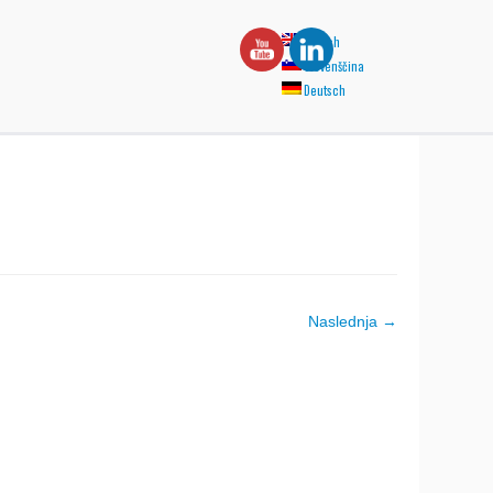
English
Slovenščina
Deutsch
Naslednja →