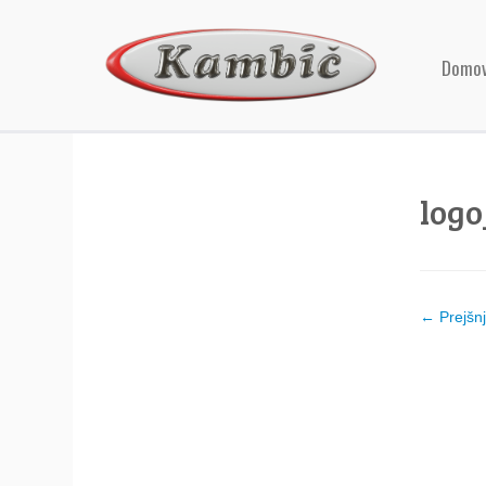
Domo
log
← Prejšn