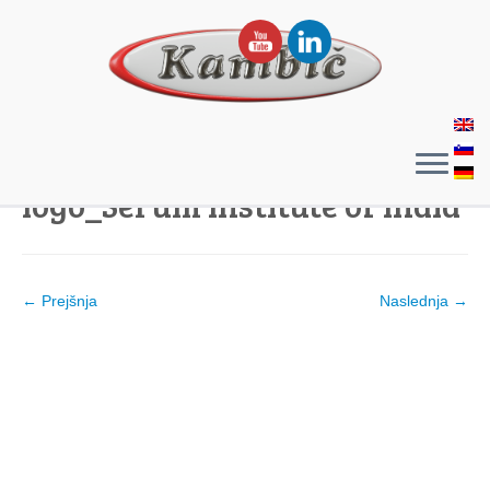
logo_Serum Institute of India
← Prejšnja
Naslednja →