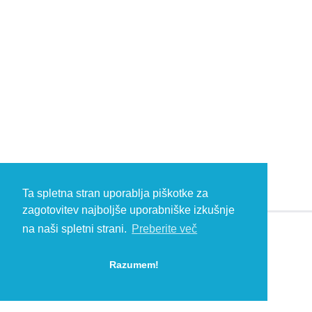
Ta spletna stran uporablja piškotke za
zagotovitev najboljše uporabniške izkušnje
na naši spletni strani.
Preberite več
© 2026 Kambič d.o.o., Metliška cesta 16, 8333 Semič, Slovenia, Eu
HEADQUARTERS: T: +386 (0)7 35 65 220, F: +386 (0)7 35 65 232, E:
Razumem!
info@kambic.com
-
Zasebnost in piškotki