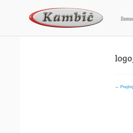
Domo
logo
← Prejšn