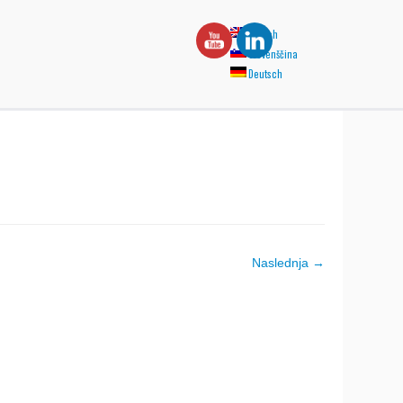
English
Slovenščina
Deutsch
Naslednja →