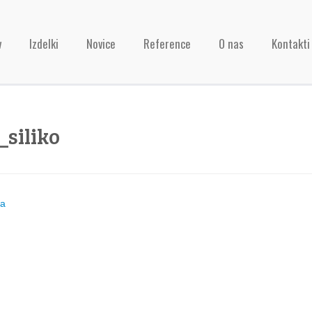
v
Izdelki
Novice
Reference
O nas
Kontakti
_siliko
ja