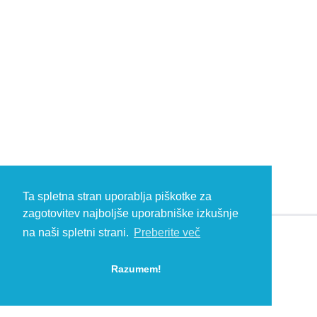
Ta spletna stran uporablja piškotke za
zagotovitev najboljše uporabniške izkušnje
na naši spletni strani.
Preberite več
© 2026 Kambič d.o.o., Metliška cesta 16, 8333 Semič, Slovenia, Eu
HEADQUARTERS: T: +386 (0)7 35 65 220, F: +386 (0)7 35 65 232, E:
Razumem!
info@kambic.com
-
Zasebnost in piškotki