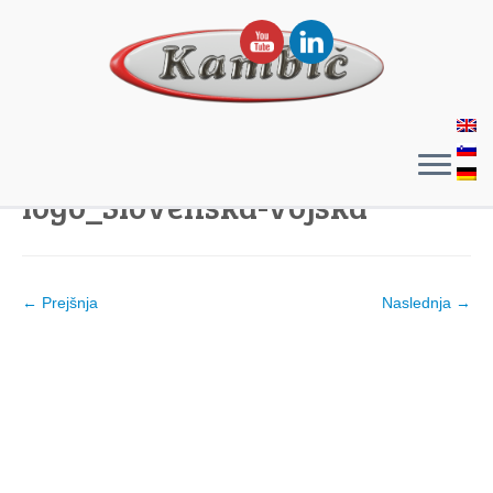
logo_Slovenska-vojska
← Prejšnja
Naslednja →