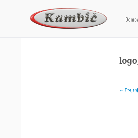
Domo
log
← Prejšn