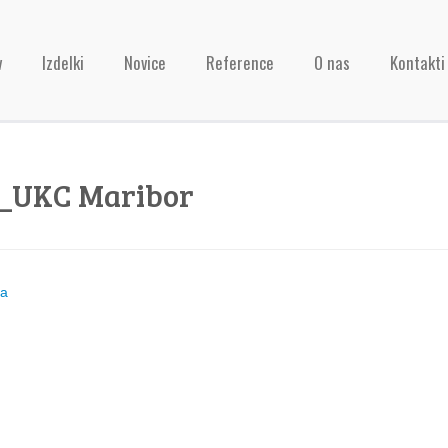
v
Izdelki
Novice
Reference
O nas
Kontakti
o_UKC Maribor
ja