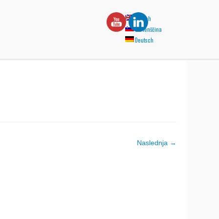
English
Slovenščina
Deutsch
Naslednja →