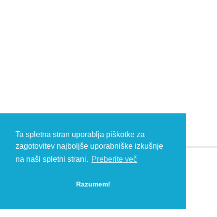
Ta spletna stran uporablja piškotke za
zagotovitev najboljše uporabniške izkušnje
na naši spletni strani.
Preberite več
© 2026 Kambič d.o.o., Metliška cesta 16, 8333 Semič, Slovenia, Eu
HEADQUARTERS: T: +386 (0)7 35 65 220, F: +386 (0)7 35 65 232, E:
Razumem!
info@kambic.com
-
Zasebnost in piškotki