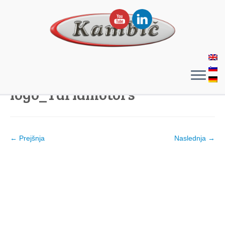
logo_Ydriamotors
← Prejšnja
Naslednja →