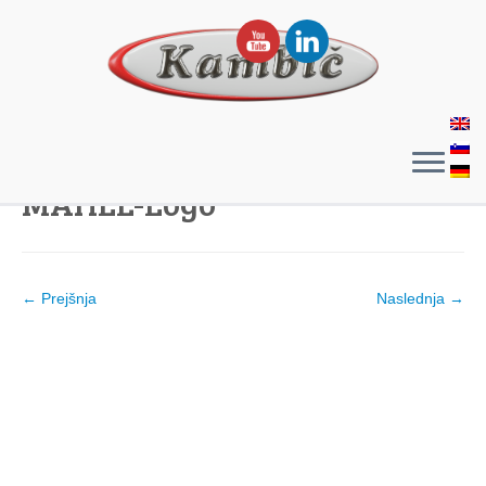
MAHLE-Logo
← Prejšnja
Naslednja →