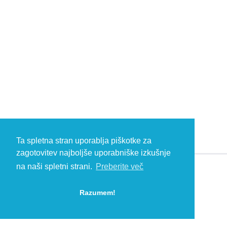
Ta spletna stran uporablja piškotke za
zagotovitev najboljše uporabniške izkušnje
na naši spletni strani.
Preberite več
© 2026 Kambič d.o.o., Metliška cesta 16, 8333 Semič, Slovenia, Eu
HEADQUARTERS: T: +386 (0)7 35 65 220, F: +386 (0)7 35 65 232, E:
Razumem!
info@kambic.com
-
Zasebnost in piškotki