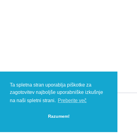
Ta spletna stran uporablja piškotke za
zagotovitev najboljše uporabniške izkušnje
na naši spletni strani.
Preberite več
© 2026 Kambič d.o.o., Metliška cesta 16, 8333 Semič, Slovenia, Eu
HEADQUARTERS: T: +386 (0)7 35 65 220, F: +386 (0)7 35 65 232, E:
Razumem!
info@kambic.com
-
Zasebnost in piškotki