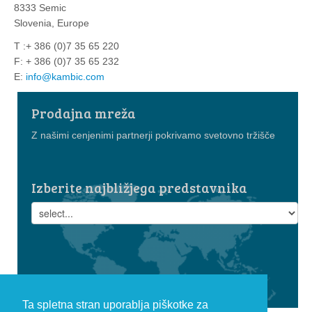
8333 Semic
Slovenia, Europe
T :+ 386 (0)7 35 65 220
F: + 386 (0)7 35 65 232
E:
info@kambic.com
Prodajna mreža
Z našimi cenjenimi partnerji pokrivamo svetovno tržišče
Izberite najbližjega predstavnika
Ta spletna stran uporablja piškotke za