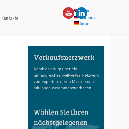
English
Kontakte
Slovenščina
Deutsch
Verkaufsnetzwerk
Kambic verfügt über ein
umfangreiches weltweites Netzwerk
von Experten, deren Mission es ist,
mit Ihnen zusammenzuarbeiten
Wählen Sie Ihren
nächstgelegenen