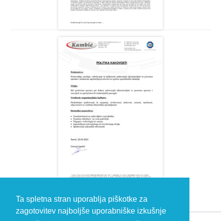
Ta spletna stran uporablja piškotke za
zagotovitev najboljše uporabniške izkušnje