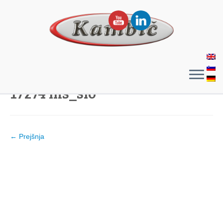
17274 ms_slo
← Prejšnja