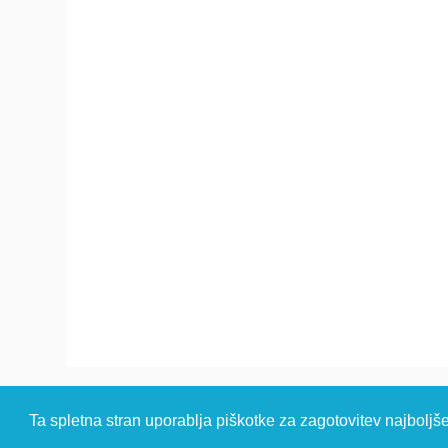
© 2026 Kambi
Ta spletna stran uporablja piškotke za zagotovitev najboljš
HEADQUARTER