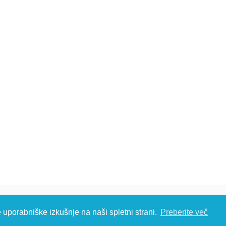
č d.o.o., Metliška cesta 16, 8333 Semič, Slovenia, Eu
e uporabniške izkušnje na naši spletni strani.
Preberite več
S: T: +386 (0)7 35 65 220, F: +386 (0)7 35 65 232, E:
info@kambic.com
-
Zasebnost in p