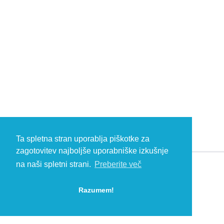
Ta spletna stran uporablja piškotke za
zagotovitev najboljše uporabniške izkušnje
na naši spletni strani.
Preberite več
© 2026 Kambič d.o.o., Metliška cesta 16, 8333 Semič, Slovenia, Eu
HEADQUARTERS: T: +386 (0)7 35 65 220, F: +386 (0)7 35 65 232, E:
Razumem!
info@kambic.com
-
Zasebnost in piškotki