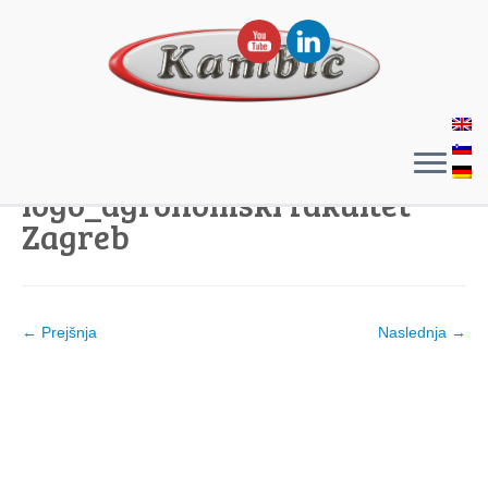
logo_agronomski fakultet
Zagreb
← Prejšnja
Naslednja →