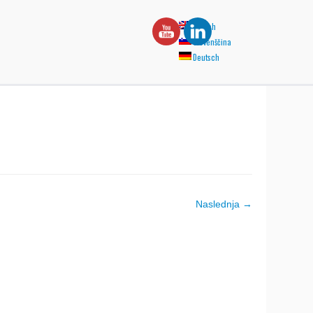
English
Slovenščina
Deutsch
Naslednja →