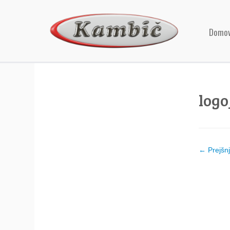
Domo
log
← Prejšn