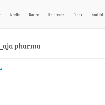
v
Izdelki
Novice
Reference
O nas
Kontakti
o_aja pharma
ja