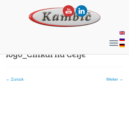
logo_Cinkarna Celje
← Zurück
Weiter →