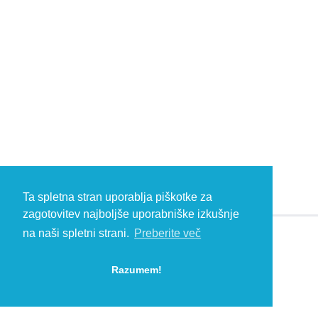
Ta spletna stran uporablja piškotke za
zagotovitev najboljše uporabniške izkušnje
na naši spletni strani.
Preberite več
© 2026 Kambič d.o.o., Metliška cesta 16, 8333 Semič, Slovenia, Eu
HEADQUARTERS: T: +386 (0)7 35 65 220, F: +386 (0)7 35 65 232, E:
Razumem!
info@kambic.com
-
Zasebnost in piškotki