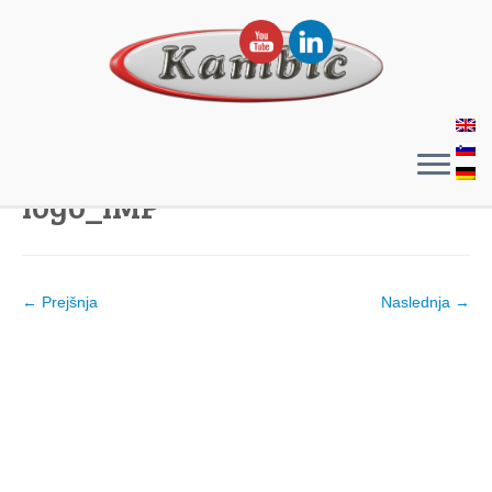
logo_IMP
← Prejšnja
Naslednja →