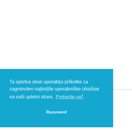
Ta spletna stran uporablja piškotke za
zagotovitev najboljše uporabniške izkušnje
na naši spletni strani.
Preberite več
© 2026 Kambič d.o.o., Metliška cesta 16, 8333 Semič, Slovenia, Eu
HEADQUARTERS: T: +386 (0)7 35 65 220, F: +386 (0)7 35 65 232, E:
Razumem!
info@kambic.com
-
Zasebnost in piškotki