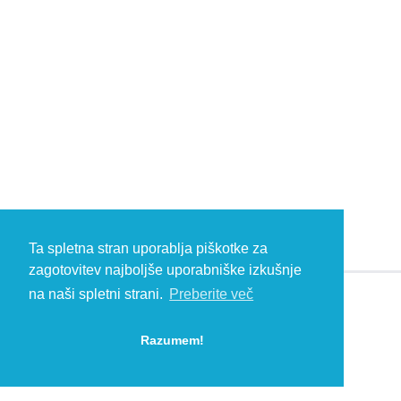
Ta spletna stran uporablja piškotke za
zagotovitev najboljše uporabniške izkušnje
na naši spletni strani.
Preberite več
© 2026 Kambič d.o.o., Metliška cesta 16, 8333 Semič, Slovenia, Eu
HEADQUARTERS: T: +386 (0)7 35 65 220, F: +386 (0)7 35 65 232, E:
Razumem!
info@kambic.com
-
Zasebnost in piškotki