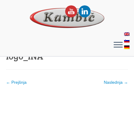
logo_INA
← Prejšnja
Naslednja →