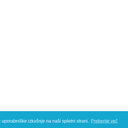
č d.o.o., Metliška cesta 16, 8333 Semič, Slovenia, Eu
e uporabniške izkušnje na naši spletni strani.
Preberite več
S: T: +386 (0)7 35 65 220, F: +386 (0)7 35 65 232, E:
info@kambic.com
-
Zasebnost in p