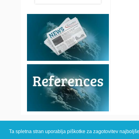
© 2026 Kambi
Ta spletna stran uporablja piškotke za zagotovitev najboljš
HEADQUARTER