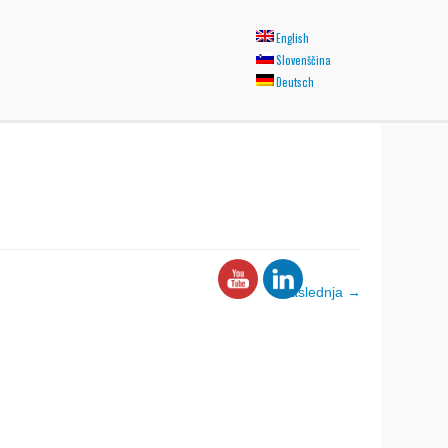
English
Slovenščina
Deutsch
Naslednja →