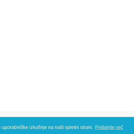
č d.o.o., Metliška cesta 16, 8333 Semič, Slovenia, Eu
e uporabniške izkušnje na naši spletni strani.
Preberite več
S: T: +386 (0)7 35 65 220, F: +386 (0)7 35 65 232, E:
info@kambic.com
-
Zasebnost in p