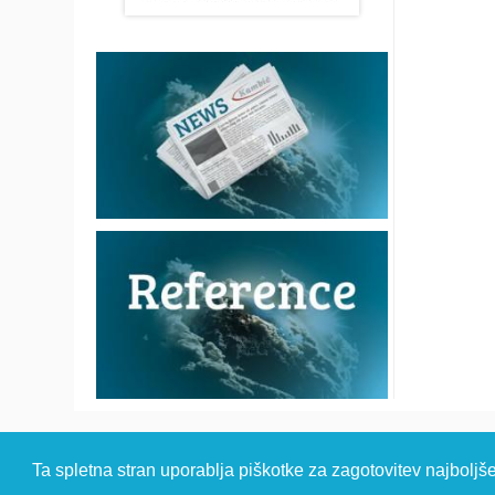
© 2026 Kambi
Ta spletna stran uporablja piškotke za zagotovitev najboljš
HEADQUARTER