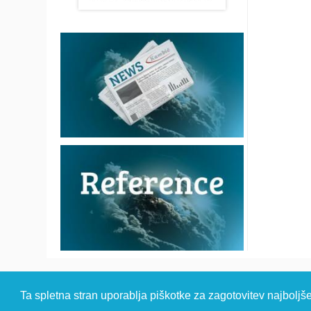
© 2026 Kambi
Ta spletna stran uporablja piškotke za zagotovitev najboljš
HEADQUARTER