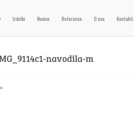
v
Izdelki
Novice
Reference
O nas
Kontakti
IMG_9114c1-navodila-m
ja