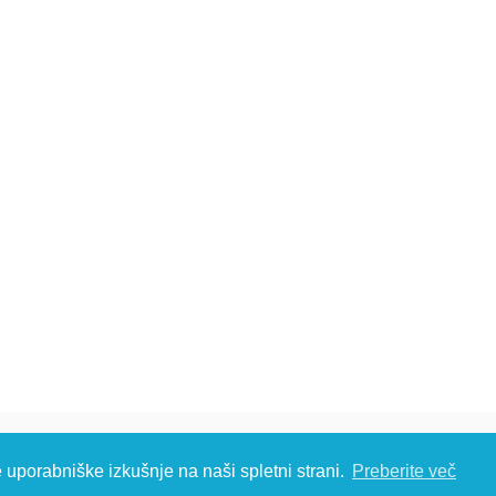
č d.o.o., Metliška cesta 16, 8333 Semič, Slovenia, Eu
e uporabniške izkušnje na naši spletni strani.
Preberite več
S: T: +386 (0)7 35 65 220, F: +386 (0)7 35 65 232, E:
info@kambic.com
-
Zasebnost in p