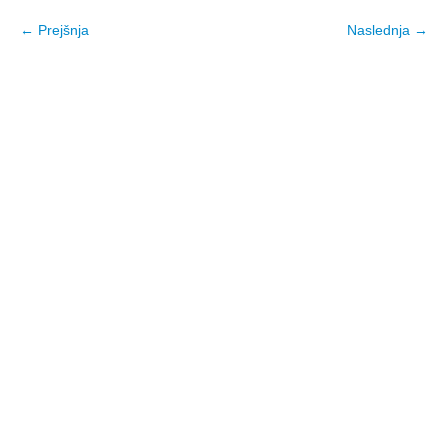
← Prejšnja
Naslednja →