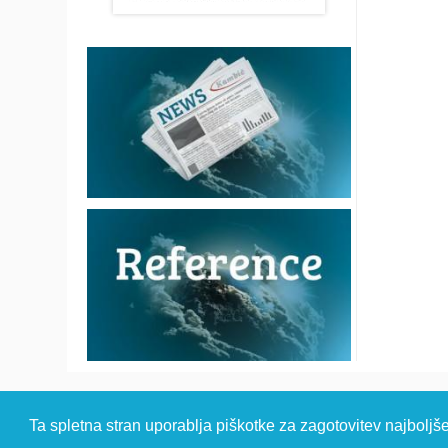
© 2026 Kambi
Ta spletna stran uporablja piškotke za zagotovitev najboljš
HEADQUARTER