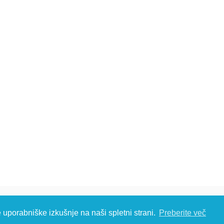
č d.o.o., Metliška cesta 16, 8333 Semič, Slovenia, Eu
e uporabniške izkušnje na naši spletni strani.
Preberite več
S: T: +386 (0)7 35 65 220, F: +386 (0)7 35 65 232, E:
info@kambic.com
-
Zasebnost in p