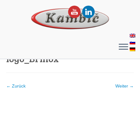
logo_Brinox
← Zurück
Weiter →