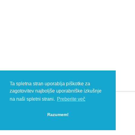
Ta spletna stran uporablja piškotke za
zagotovitev najboljše uporabniške izkušnje
na naši spletni strani.
Preberite več
© 2026 Kambič d.o.o., Metliška cesta 16, 8333 Semič, Slovenia, Eu
HEADQUARTERS: T: +386 (0)7 35 65 220, F: +386 (0)7 35 65 232, E:
Razumem!
info@kambic.com
-
Zasebnost in piškotki