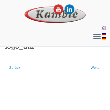
logo_um
← Zurück
Weiter →