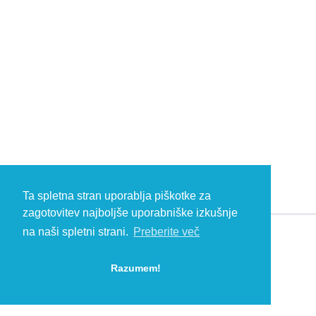
Ta spletna stran uporablja piškotke za
zagotovitev najboljše uporabniške izkušnje
na naši spletni strani.
Preberite več
© 2026 Kambič d.o.o., Metliška cesta 16, 8333 Semič, Slovenia, Eu
HEADQUARTERS: T: +386 (0)7 35 65 220, F: +386 (0)7 35 65 232, E:
Razumem!
info@kambic.com
-
Zasebnost in piškotki