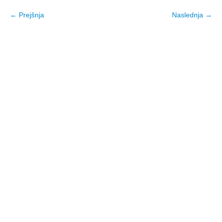
← Prejšnja
Naslednja →