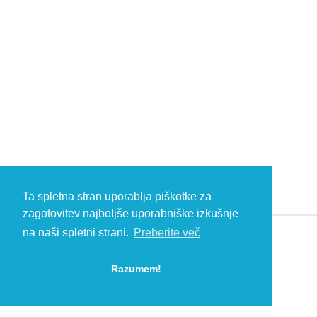
Ta spletna stran uporablja piškotke za
zagotovitev najboljše uporabniške izkušnje
na naši spletni strani.
Preberite več
© 2026 Kambič d.o.o., Metliška cesta 16, 8333 Semič, Slovenia, Eu
HEADQUARTERS: T: +386 (0)7 35 65 220, F: +386 (0)7 35 65 232, E:
Razumem!
info@kambic.com
-
Zasebnost in piškotki