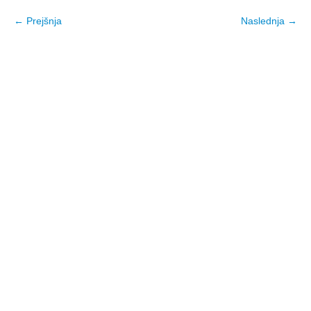
← Prejšnja
Naslednja →