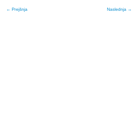
← Prejšnja
Naslednja →